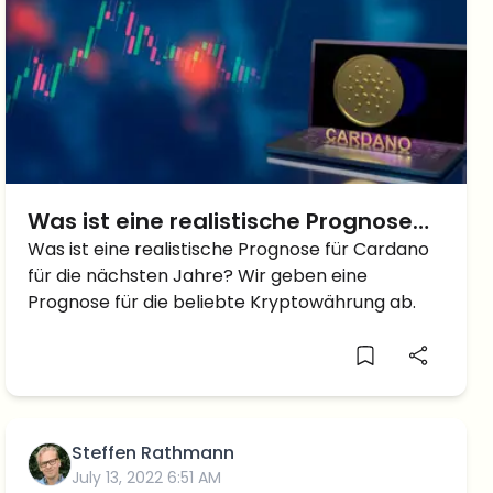
Was ist eine realistische Prognose
für Cardano in den nächsten
Was ist eine realistische Prognose für Cardano
für die nächsten Jahre? Wir geben eine
Jahren?
Prognose für die beliebte Kryptowährung ab.
Steffen Rathmann
July 13, 2022 6:51 AM