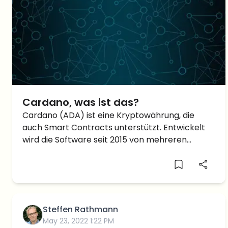
Cardano, was ist das?
Cardano (ADA) ist eine Kryptowährung, die
auch Smart Contracts unterstützt. Entwickelt
wird die Software seit 2015 von mehreren
Instanzen: der Cardano Foundation (Forschung
und Entwicklung der Standards), Emurgo
(Steuerung des kommerziellen und Investor-
basierten Anteils), und IOHK (technische
Umsetzung). Das Gesicht […]
Steffen Rathmann
May 23, 2022 1:22 PM