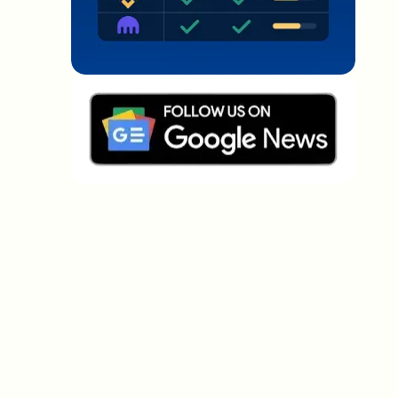
Welche Themen sollen wir vertiefen?
Wähle aus, was dich aktuell beschäftigt. Deine
Auswahl fließt direkt in unsere Themenplanung ein.
Crypto-News, die wirklich Mehrwert
bringen.