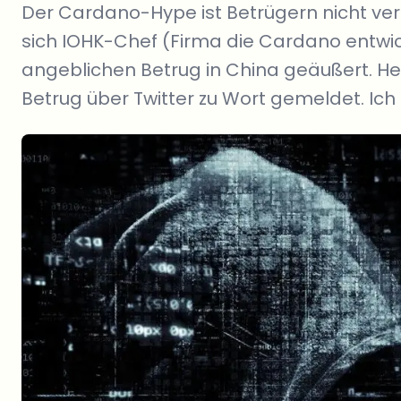
Der Cardano-Hype ist Betrügern nicht ver
sich IOHK-Chef (Firma die Cardano entwic
angeblichen Betrug in China geäußert. H
Betrug über Twitter zu Wort gemeldet. Ich 