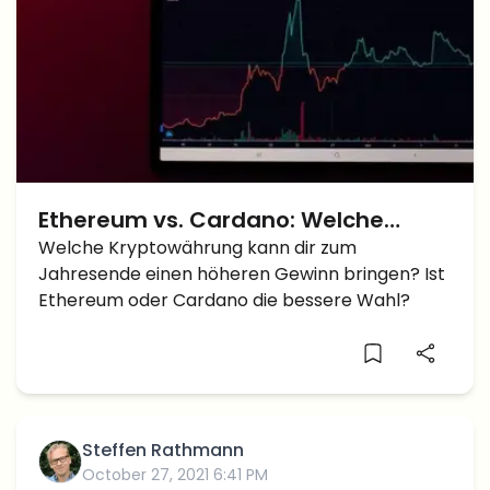
Ethereum vs. Cardano: Welche
Kryptowährung könnte dich bis zum
Welche Kryptowährung kann dir zum
Jahresende einen höheren Gewinn bringen? Ist
Jahresende reicher machen?
Ethereum oder Cardano die bessere Wahl?
Steffen Rathmann
October 27, 2021 6:41 PM