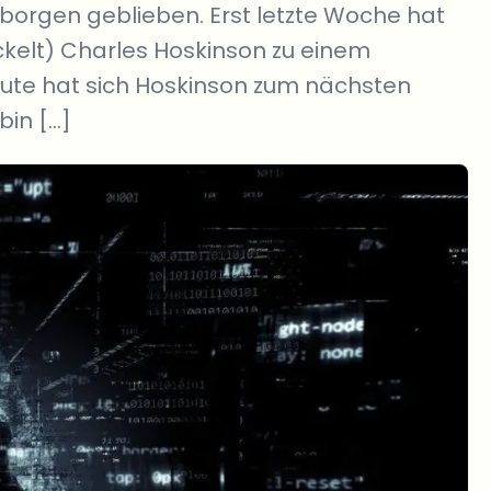
borgen geblieben. Erst letzte Woche hat
kelt) Charles Hoskinson zu einem
eute hat sich Hoskinson zum nächsten
bin […]