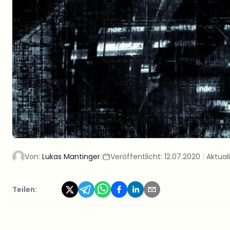
Von:
Lukas Mantinger
|
Veröffentlicht:
12.07.2020
|
Aktuali
Teilen: