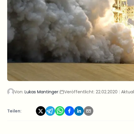
Von:
Lukas Mantinger
|
Veröffentlicht:
22.02.2020
|
Aktual
Teilen: