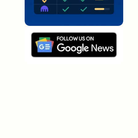
Welche Themen sollen wir vertiefen?
Wähle aus, was dich aktuell beschäftigt. Deine
Auswahl fließt direkt in unsere Themenplanung ein.
Crypto-News, die wirklich Mehrwert
bringen.