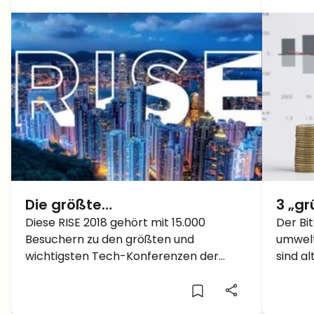
Die größte
3 „g
Technologiekonferenz in Asien
Diese RISE 2018 gehört mit 15.000
Kryp
Der Bit
Besuchern zu den größten und
umwelt
RISE 2018 findet bald statt
sehr 
wichtigsten Tech-Konferenzen der
sind al
Bitco
Welt.
Krypto
sind.