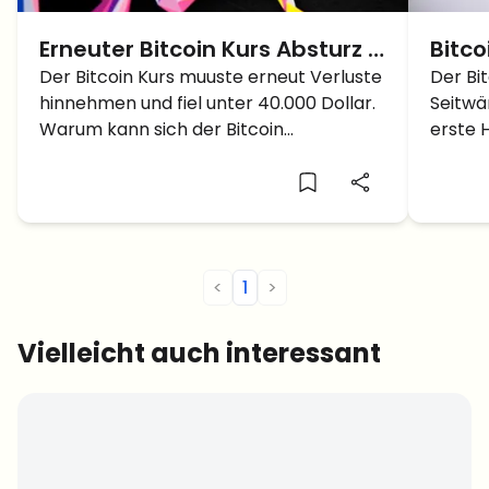
Erneuter Bitcoin Kurs Absturz –
Bitco
Warum die Kryptowährung
Der Bitcoin Kurs muuste erneut Verluste
schaf
Der Bit
hinnehmen und fiel unter 40.000 Dollar.
Seitwä
sich nicht vernünftig erholen
Durc
Warum kann sich der Bitcoin
erste H
kann
Bullenmarkt nicht entfalten?
10.000
Kurs P
Entsch
Bitcoi
<
1
>
Vielleicht auch interessant