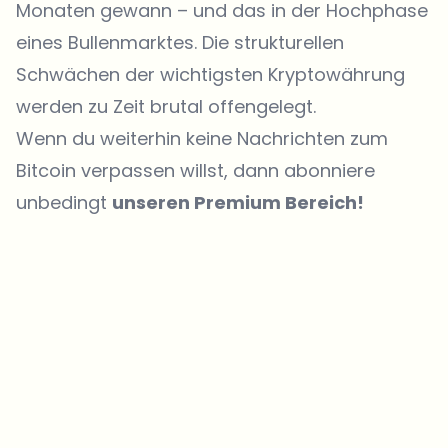
Monaten gewann – und das in der Hochphase
eines Bullenmarktes. Die strukturellen
Schwächen der wichtigsten Kryptowährung
werden zu Zeit brutal offengelegt.
Wenn du weiterhin keine Nachrichten zum
Bitcoin verpassen willst, dann abonniere
unbedingt
unseren Premium Bereich!
Welche Themen sollen wir vertiefen?
Wähle aus, was dich aktuell beschäftigt. Deine Auswahl fließt direkt
in unsere Themenplanung ein.
Crypto-News, die wirklich Mehrwert bringen.
Wöchentlich. 60 Sekunden Lesezeit. Sorgfältig kuratiert von unserer