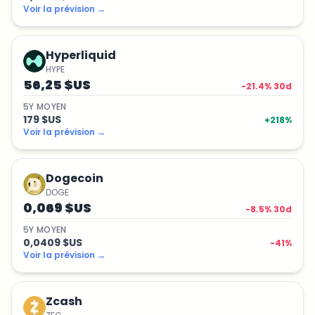
Voir la prévision
→
Hyperliquid
HYPE
56,25 $US
-21.4
% 30d
5
Y
MOYEN
179 $US
+
218
%
Voir la prévision
→
Dogecoin
DOGE
0,069 $US
-8.5
% 30d
5
Y
MOYEN
0,0409 $US
-41
%
Voir la prévision
→
Zcash