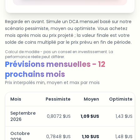
Regarde en avant. Simule un DCA mensuel basé sur notre
scénario pessimiste, moyen ou optimiste. Vous achetez
mois après mois au prix projeté ; la valeur finale est votre
solde de coins multiplié par le prix prévu en fin de période.
Calcul de modèle - pas un conseil en investissement. La
performance réelle peut différer.
Simulateur de plan d'épargne
Prévisions mensuelles - 12
prochains mois
Prix interpolés min, moyen et max par mois
Mois
Pessimiste
Moyen
Optimiste
Septembre
0,8072 $US
1,09 $US
1,43 $US
2026
Octobre
0,7848 $US
1,10 $US
1,48 $US
2026