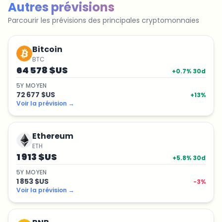
Autres prévisions
Parcourir les prévisions des principales cryptomonnaies
Bitcoin
BTC
64 578 $US
+
0.7
% 30d
5
Y
MOYEN
72 677 $US
+
13
%
Voir la prévision
→
Ethereum
ETH
1 913 $US
+
5.8
% 30d
5
Y
MOYEN
1 853 $US
-3
%
Voir la prévision
→