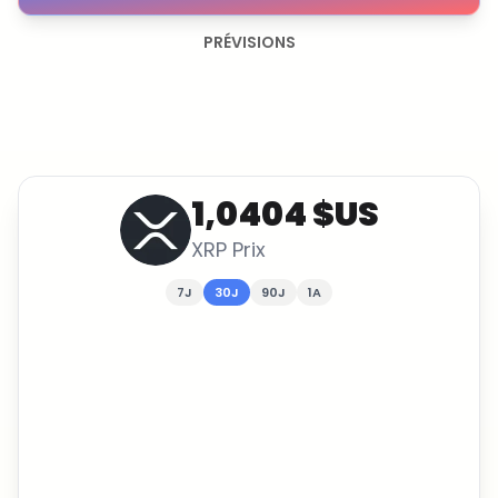
PRÉVISIONS
1,0404 $US
XRP
Prix
7J
30J
90J
1A