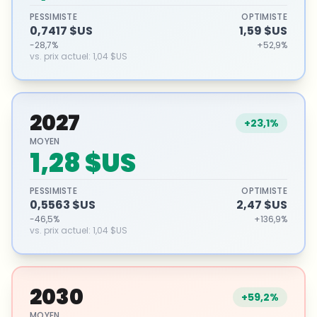
PESSIMISTE
OPTIMISTE
0,7417 $US
1,59 $US
-28,7%
+52,9%
vs. prix actuel
:
1,04 $US
2027
+23,1%
MOYEN
1,28 $US
PESSIMISTE
OPTIMISTE
0,5563 $US
2,47 $US
-46,5%
+136,9%
vs. prix actuel
:
1,04 $US
2030
+59,2%
MOYEN