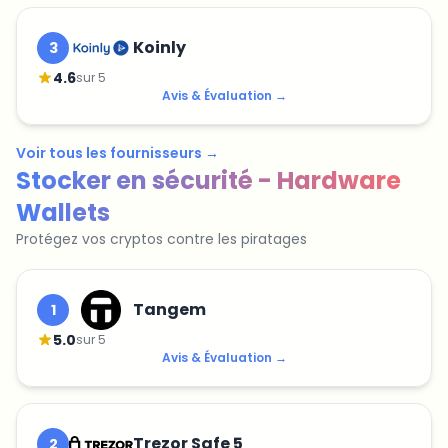
Koinly
3
4.6
sur 5
Avis & Évaluation
→
Voir tous les fournisseurs
→
Stocker en sécurité - Hardware
Wallets
Protégez vos cryptos contre les piratages
Tangem
1
5.0
sur 5
Avis & Évaluation
→
Trezor Safe 5
2