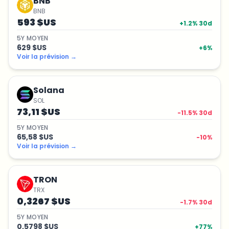
BNB
BNB
593 $US
+
1.2
% 30d
5
Y
MOYEN
629 $US
+
6
%
Voir la prévision
→
Solana
SOL
73,11 $US
-11.5
% 30d
5
Y
MOYEN
65,58 $US
-10
%
Voir la prévision
→
TRON
TRX
0,3267 $US
-1.7
% 30d
5
Y
MOYEN
0,5798 $US
+
77
%