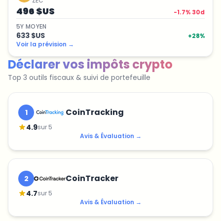
ZEC
496 $US
-1.7
% 30d
5
Y
MOYEN
633 $US
+
28
%
Voir la prévision
→
Déclarer vos impôts crypto
Top 3 outils fiscaux & suivi de portefeuille
CoinTracking
1
4.9
sur 5
Avis & Évaluation
→
CoinTracker
2
4.7
sur 5
Avis & Évaluation
→