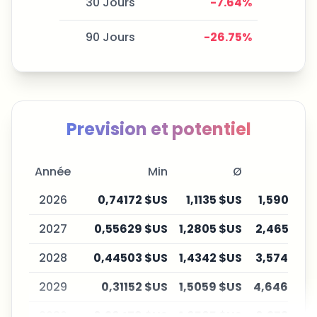
30 Jours
-7.64
%
90 Jours
-26.75
%
Prevision et potentiel
Année
Min
Ø
Ma
2026
0,74172 $US
1,1135 $US
1,5905 $U
2027
0,55629 $US
1,2805 $US
2,4652 $U
2028
0,44503 $US
1,4342 $US
3,5746 $U
2029
0,31152 $US
1,5059 $US
4,6469 $U
2030
0,26479 $US
1,6565 $US
6,2734 $U