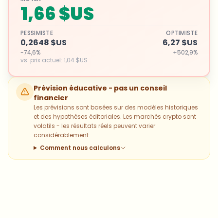
1,66 $US
PESSIMISTE
OPTIMISTE
0,2648 $US
6,27 $US
-74,6%
+502,9%
vs. prix actuel
:
1,04 $US
Prévision éducative - pas un conseil
financier
Les prévisions sont basées sur des modèles historiques
et des hypothèses éditoriales. Les marchés crypto sont
volatils - les résultats réels peuvent varier
considérablement.
Comment nous calculons
Sur quels sujets devrions-nous
approfondir ?
Sélectionne les sujets qui t'intéressent vraiment. Tes