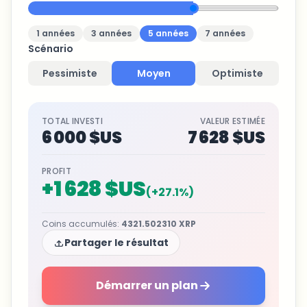
1
années
3
années
5
années
7
années
Scénario
Pessimiste
Moyen
Optimiste
TOTAL INVESTI
VALEUR ESTIMÉE
6 000 $US
7 628 $US
PROFIT
+
1 628 $US
(
+
27.1
%)
Coins accumulés
:
4321.502310
XRP
Partager le résultat
Démarrer un plan