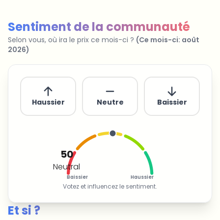
Pas de spam
Désabonnement à tout moment
Politique de confidentialité
Sentiment de la communauté
Selon vous, où ira le prix ce mois-ci ?
(
Ce mois-ci
:
août
2026
)
Haussier
Neutre
Baissier
50
Neutral
Baissier
Haussier
Votez et influencez le sentiment.
Et si ?