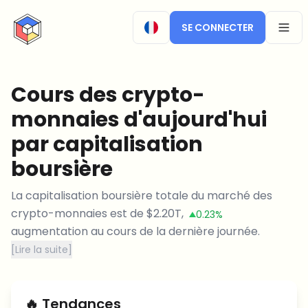
CryptoTicker
SE CONNECTER
OPEN
Cours des crypto-
monnaies d'aujourd'hui
par capitalisation
boursière
La capitalisation boursière totale du marché des
crypto-monnaies est de
$
2.20T
,
0.23%
augmentation
au cours de la dernière journée.
[
Lire la suite
]
🔥
Tendances