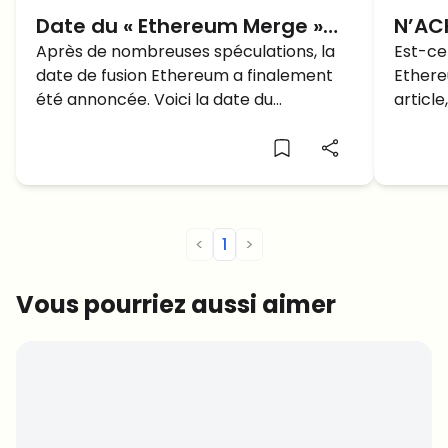
Date du « Ethereum Merge »
N’AC
est OFFICIELLE – Voici Quand!
Après de nombreuses spéculations, la
avant
Est-ce
date de fusion Ethereum a finalement
Ethere
pourq
été annoncée. Voici la date du
article
Ethereum merge.
signif
<
1
>
Vous pourriez aussi aimer