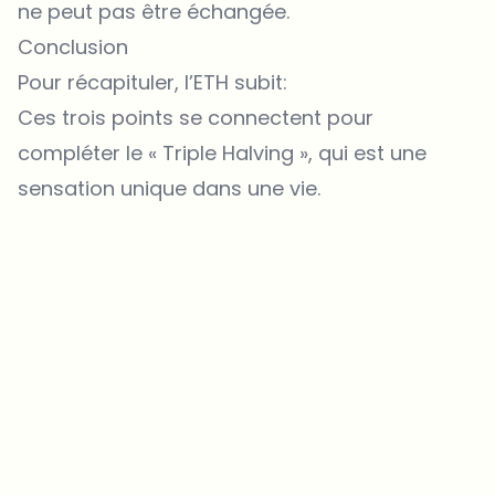
ne peut pas être échangée.
Conclusion
Pour récapituler, l’ETH subit:
Ces trois points se connectent pour
compléter le « Triple Halving », qui est une
sensation unique dans une vie.
Sur quels sujets devrions-nous approfondir ?
Sélectionne les sujets qui t'intéressent vraiment. Tes choix
alimentent directement notre planification éditoriale.
Des news crypto qui valent vraiment ton temps.
Chaque semaine. 60 secondes de lecture. Soigneusement
sélectionnées par nos rédacteurs — pas de hype, pas de mails
promotionnels, pas de spam.