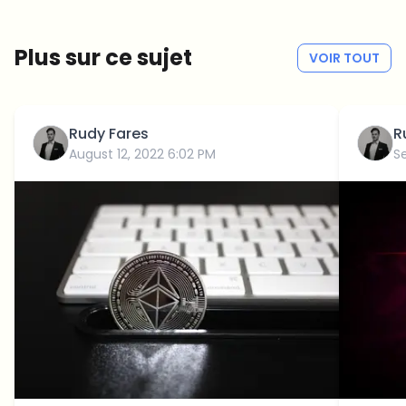
Pas de spam
Politique de confidentialité
Plus sur ce sujet
VOIR TOUT
Rudy Fares
R
August 12, 2022 6:02 PM
S