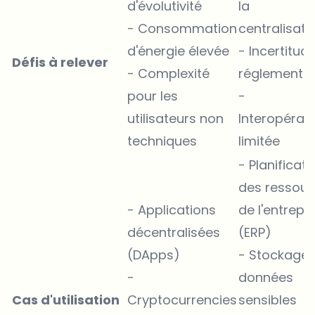
d'évolutivité
la
- Consommation
centralisati
d'énergie élevée
- Incertitud
Défis à relever
- Complexité
réglementai
pour les
-
utilisateurs non
Interopérabi
techniques
limitée
- Planificati
des ressour
- Applications
de l'entrepr
décentralisées
(ERP)
(DApps)
- Stockage 
-
données
Cas d'utilisation
Cryptocurrencies
sensibles