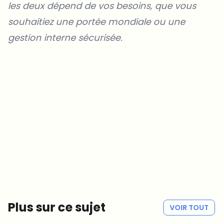
les deux dépend de vos besoins, que vous
souhaitiez une portée mondiale ou une
gestion interne sécurisée.
Sur quels sujets devrions-nous approfondir ?
Sélectionne les sujets qui t'intéressent vraiment. Tes choix
alimentent directement notre planification éditoriale.
Des news crypto qui valent vraiment ton temps.
Chaque semaine. 60 secondes de lecture. Soigneusement
sélectionnées par nos rédacteurs — pas de hype, pas de mails
promotionnels, pas de spam.
Pas de spam
Politique de confidentialité
Plus sur ce sujet
VOIR TOUT