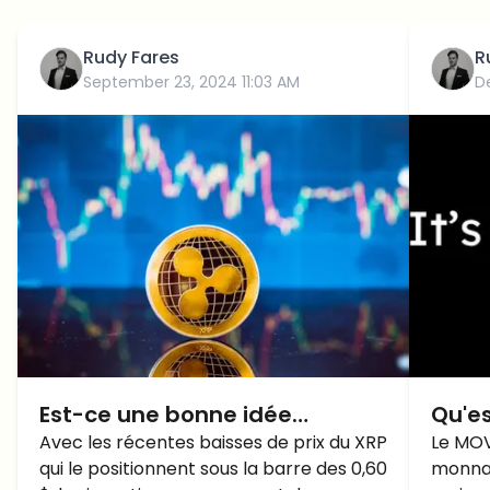
Rudy Fares
R
September 23, 2024 11:03 AM
D
Est-ce une bonne idée
Qu'e
d'acheter du XRP en dessous
Avec les récentes baisses de prix du XRP
et co
Le MOV
qui le positionnent sous la barre des 0,60
monnai
de 0.60$?
parmi