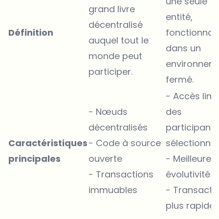
une seule
grand livre
entité,
décentralisé
Définition
fonctionnan
auquel tout le
dans un
monde peut
environnem
participer.
fermé.
- Accès limi
- Nœuds
des
décentralisés
participants
Caractéristiques
- Code à source
sélectionné
principales
ouverte
- Meilleure
- Transactions
évolutivité
immuables
- Transacti
plus rapide