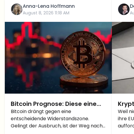
Anna-Lena Hoffmann
D
August 8, 2026 11:18 AM
A
Bitcoin Prognose: Diese eine
Krypt
Marke entscheidet über den
Bitcoin drängt gegen eine
Ausz
Weil n
entscheidende Widerstandszone.
ihre E
nächsten großen Kurssprung
du P
Gelingt der Ausbruch, ist der Weg nach
auffor
Stic
oben frei. Kippt der Kurs, droht ein
leicht