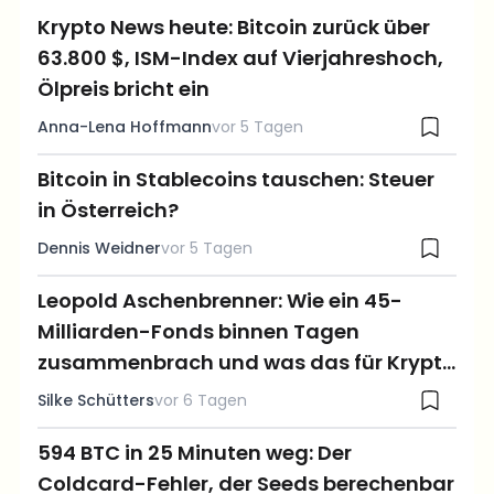
Krypto News heute: Bitcoin zurück über
63.800 $, ISM-Index auf Vierjahreshoch,
Ölpreis bricht ein
Anna-Lena Hoffmann
vor 5 Tagen
Bitcoin in Stablecoins tauschen: Steuer
in Österreich?
Dennis Weidner
vor 5 Tagen
Leopold Aschenbrenner: Wie ein 45-
Milliarden-Fonds binnen Tagen
zusammenbrach und was das für Krypto
bedeutet
Silke Schütters
vor 6 Tagen
594 BTC in 25 Minuten weg: Der
Coldcard-Fehler, der Seeds berechenbar