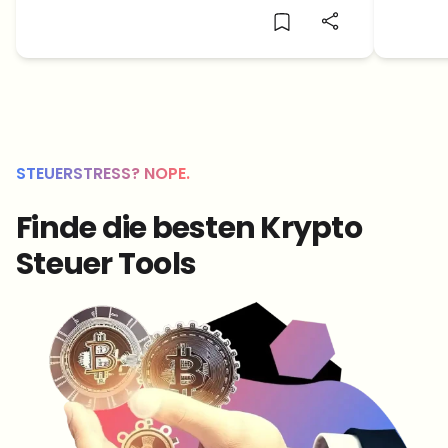
schneller Rutsch.
Auffor
Minuten
STEUERSTRESS? NOPE.
Finde die besten Krypto
Steuer Tools