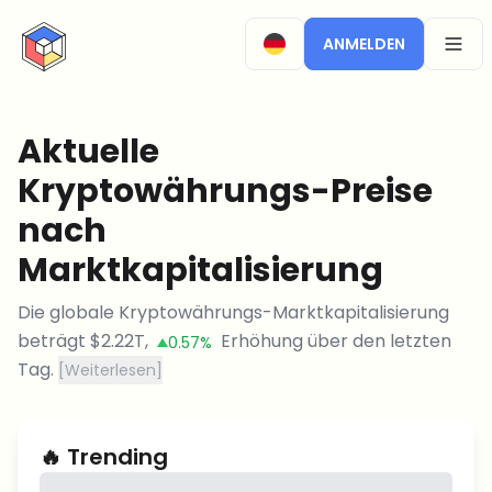
CryptoTicker
ANMELDEN
OPEN
Aktuelle
Kryptowährungs-Preise
nach
Marktkapitalisierung
Die globale Kryptowährungs-Marktkapitalisierung
beträgt
$
2.22T
,
Erhöhung
über den letzten
0.57%
Tag.
[
Weiterlesen
]
🔥
Trending