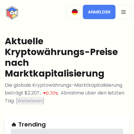
CryptoTicker
ANMELDEN
OPEN
Aktuelle
Kryptowährungs-Preise
nach
Marktkapitalisierung
Die globale Kryptowährungs-Marktkapitalisierung
beträgt
$
2.20T
,
Abnahme
über den letzten
0.70%
Tag.
[
Weiterlesen
]
🔥
Trending