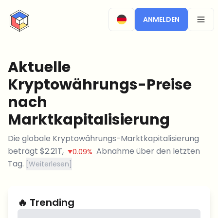
CryptoTicker
ANMELDEN
OPEN
Aktuelle
Kryptowährungs-Preise
nach
Marktkapitalisierung
Die globale Kryptowährungs-Marktkapitalisierung
beträgt
$
2.21T
,
Abnahme
über den letzten
0.09%
Tag.
[
Weiterlesen
]
🔥
Trending