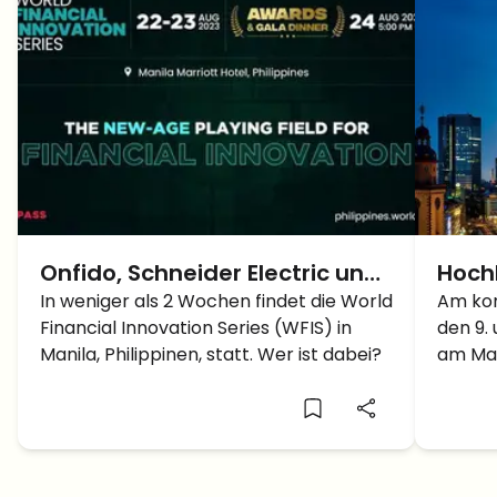
Onfido, Schneider Electric und
Hoch
SAS führen das
In weniger als 2 Wochen findet die World
Konfe
Am ko
Financial Innovation Series (WFIS) in
den 9. 
Ausstelleraufgebot auf der
2020
Manila, Philippinen, statt. Wer ist dabei?
am Mai
WFIS auf den Philippinen an
Crypto
statt. 
Besteh
School