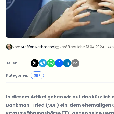
Von:
Steffen Rathmann
|
Veröffentlicht:
13.04.2024
|
Aktu
Teilen:
Kategorien:
SBF
In diesem Artikel gehen wir auf das kürzlic
Bankman-Fried (SBF) ein, dem ehemaligen C
Kryptowährungsbörse
FTX
, gegen seine Bet