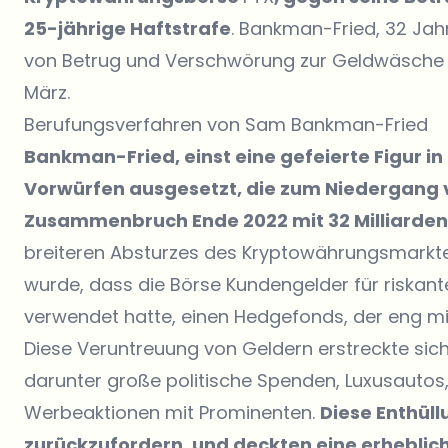
25-jährige Haftstrafe
. Bankman-Fried, 32 Jah
von Betrug und Verschwörung zur Geldwäsche sc
März.
Berufungsverfahren von Sam Bankman-Fried
Bankman-Fried, einst eine gefeierte Figur in
Vorwürfen ausgesetzt, die zum Niedergang v
Zusammenbruch Ende 2022 mit 32 Milliarden
breiteren Absturzes des Kryptowährungsmarkt
wurde, dass die Börse Kundengelder für riskan
verwendet hatte, einen Hedgefonds, der eng m
Diese Veruntreuung von Geldern erstreckte sic
darunter große politische Spenden, Luxusauto
Werbeaktionen mit Prominenten.
Diese Enthül
zurückzufordern, und deckten eine erhebliche