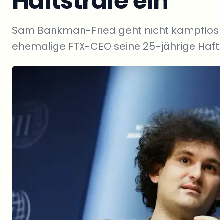
Haftstrafe ein
Sam Bankman-Fried geht nicht kampflos unt
ehemalige FTX-CEO seine 25-jährige Haft