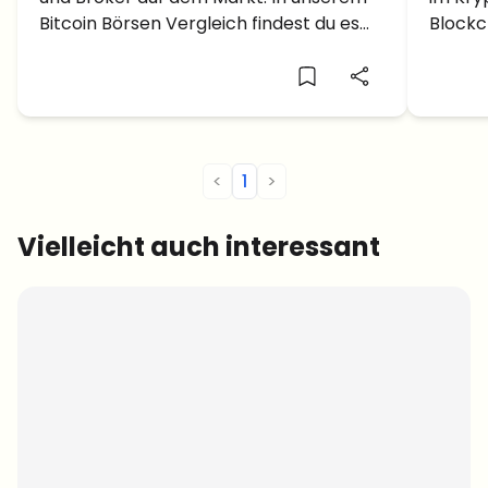
Broker
Bitcoin Börsen Vergleich findest du es
Blockc
heraus.
mehre
unters
<
1
>
Vielleicht auch interessant