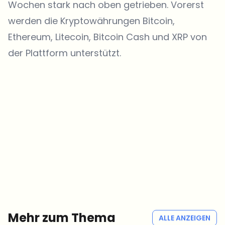
Wochen stark nach oben getrieben. Vorerst
werden die Kryptowährungen Bitcoin,
Ethereum, Litecoin, Bitcoin Cash und XRP von
der Plattform unterstützt.
Welche Themen sollen wir vertiefen?
Wähle aus, was dich aktuell beschäftigt. Deine Auswahl fließt direkt
in unsere Themenplanung ein.
Crypto-News, die wirklich Mehrwert bringen.
Wöchentlich. 60 Sekunden Lesezeit. Sorgfältig kuratiert von unserer
Redaktion — kein Hype, keine Werbe-Mails, kein Spam.
Kein Spam
Datenschutzerklärung
Mehr zum Thema
ALLE ANZEIGEN