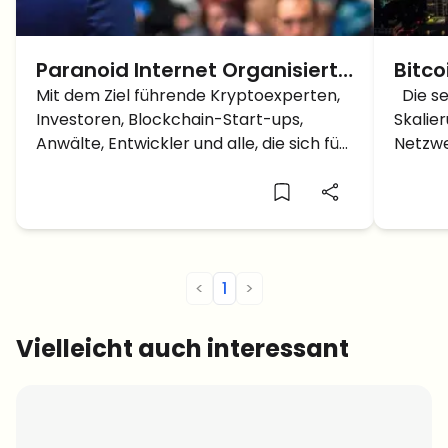
Paranoid Internet Organisiert
Bitco
C3: Deutschlands Größte
Mit dem Ziel führende Kryptoexperten,
BTC 
Die s
Investoren, Blockchain-Start-ups,
Skalie
Crypto Conference
Anwälte, Entwickler und alle, die sich für
Netzwe
(weitergeleitet)
Kryptowährungen und Blockchain-
kurz n
Technologie interessieren, unter einen
eine N
Hut zu bringen, hat die Paranoid Internet
Bitcoi
GmbH die C3 Kryptokonferenz, die
vor ei
größte Kryptokonferenz Deutschlands,
die CE
ins Leben gerufen. Paranoid Internet […]
Betave
<
1
>
Vielleicht auch interessant