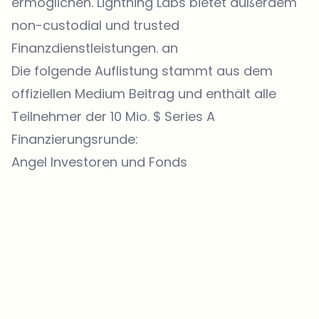
ermöglichen. Lightning Labs bietet außerdem
non-custodial und trusted
Finanzdienstleistungen. an
Die folgende Auflistung stammt aus dem
offiziellen Medium Beitrag
und enthält alle
Teilnehmer der 10 Mio. $ Series A
Finanzierungsrunde:
Angel Investoren und Fonds
Welche Themen sollen wir vertiefen?
Wähle aus, was dich aktuell beschäftigt. Deine Auswahl fließt direkt
in unsere Themenplanung ein.
Crypto-News, die wirklich Mehrwert bringen.