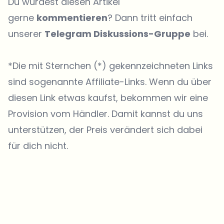
Du würdest diesen Artikel
gerne
kommentieren
? Dann tritt einfach
unserer
Telegram Diskussions-Gruppe
bei.
*Die mit Sternchen (*) gekennzeichneten Links
sind sogenannte Affiliate-Links. Wenn du über
diesen Link etwas kaufst, bekommen wir eine
Provision vom Händler. Damit kannst du uns
unterstützen, der Preis verändert sich dabei
für dich nicht.
Welche Themen sollen wir vertiefen?
Wähle aus, was dich aktuell beschäftigt. Deine Auswahl fließt direkt
in unsere Themenplanung ein.