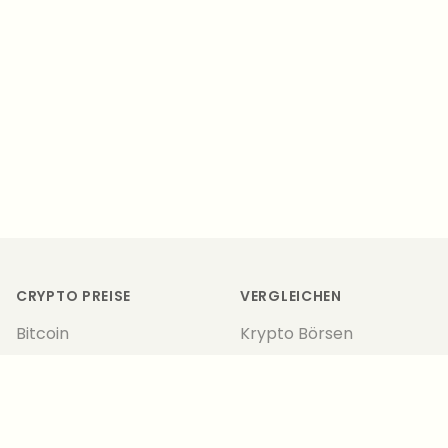
Footer
CRYPTO PREISE
VERGLEICHEN
Bitcoin
Krypto Börsen
Ethereum
Lending
Polygon
Hardware Wallets