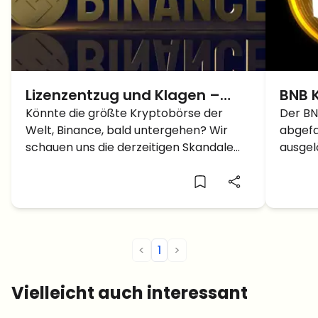
Lizenzentzug und Klagen –
BNB K
Geht Binance bald unter?
Könnte die größte Kryptobörse der
Binan
Der BN
Welt, Binance, bald untergehen? Wir
abgefa
Schw
schauen uns die derzeitigen Skandale
ausgel
der Plattform an.
Verlu
<
1
>
Vielleicht auch interessant