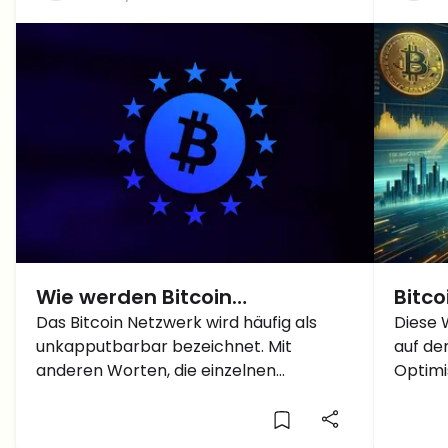
Wie werden Bitcoin
Bitco
Transaktionen verifiziert?
Das Bitcoin Netzwerk wird häufig als
BTC 
Diese 
unkapputbarbar bezeichnet. Mit
auf de
vor E
anderen Worten, die einzelnen
Optimi
Mechanismen im Bitcoin Netzwerk
der BT
sorgen dafür, dass Transaktionen, die
Allzei
ausgeführt werden, einem maximal