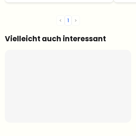
gesicherten Protokoll folgen, um das
gewünschte Endergebnis zu
gewährleisten. Die zentrale Frage dabei
<
1
>
ist, […]
Vielleicht auch interessant