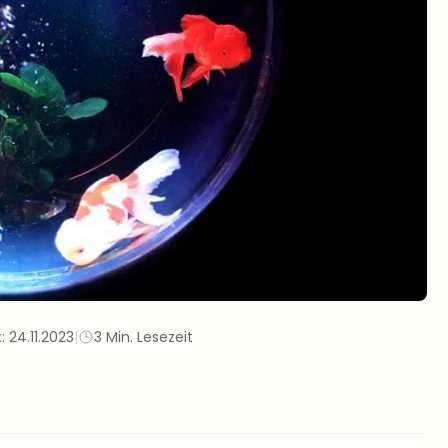
t:
24.11.2023
|
3 Min. Lesezeit