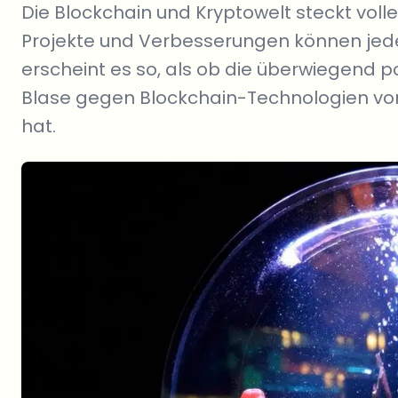
Die Blockchain und Kryptowelt steckt voll
Projekte und Verbesserungen können je
erscheint es so, als ob die überwiegend p
Blase gegen Blockchain-Technologien von
hat.