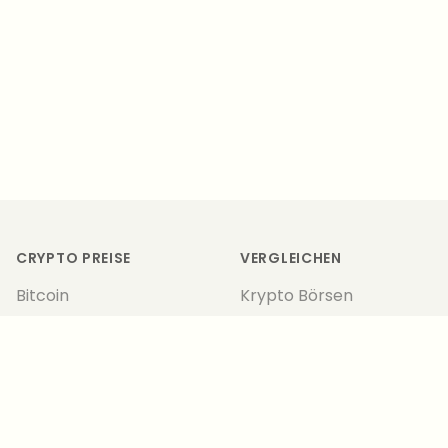
Footer
CRYPTO PREISE
VERGLEICHEN
Bitcoin
Krypto Börsen
Ethereum
Lending
Polygon
Hardware Wallets
IOTA
NFT Marktplatz