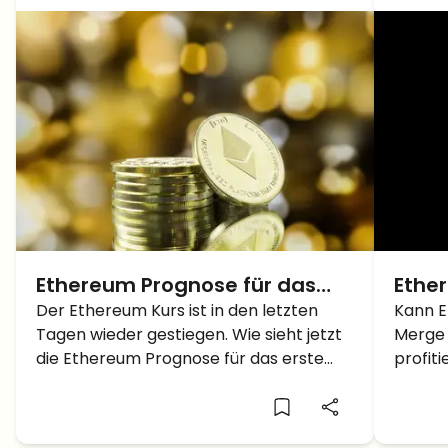
Ethereum Prognose für das
Ethe
erste Quartal 2023 – Wie hoch
Der Ethereum Kurs ist in den letzten
alte
Kann E
Tagen wieder gestiegen. Wie sieht jetzt
Merge 
kann der Ether wieder steigen?
Merge
die Ethereum Prognose für das erste
profit
Quartal 2023 aus?
Kursen