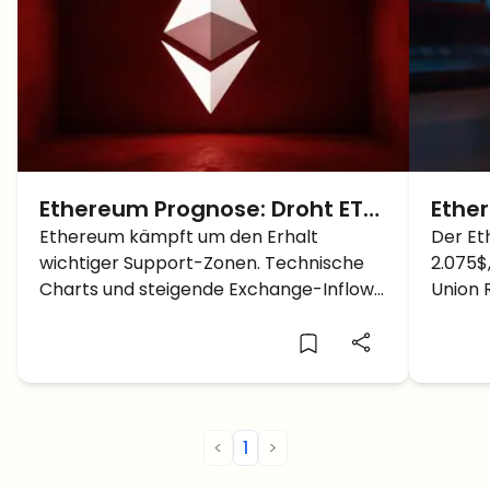
Ethereum Prognose: Droht ETH
Ethe
der Absturz unter die 2.000
Ethereum kämpft um den Erhalt
erhol
Der Et
wichtiger Support-Zonen. Technische
2.075$
Dollar?
Mark
Charts und steigende Exchange-Inflows
Union 
Posit
deuten darauf hin, dass ETH bald unter
Vertra
2.000 $ fallen könnte.
Krypto
<
1
>