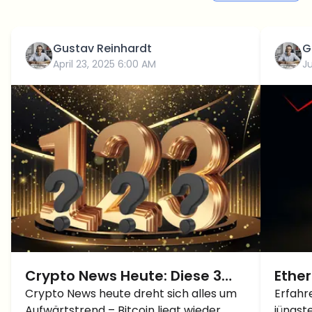
Gustav Reinhardt
G
April 23, 2025 6:00 AM
J
Crypto News Heute: Diese 3
Ethe
Altcoins sorgen gerade für
Crypto News heute dreht sich alles um
fällt
Erfahr
Aufwärtstrend – Bitcoin liegt wieder
jüngst