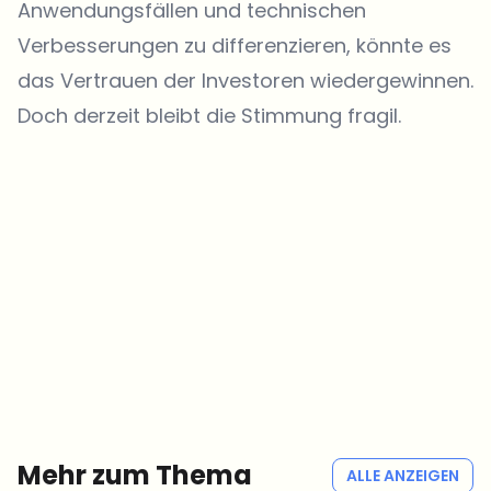
Anwendungsfällen und technischen
Verbesserungen zu differenzieren, könnte es
das Vertrauen der Investoren wiedergewinnen.
Doch derzeit bleibt die Stimmung fragil.
Welche Themen sollen wir vertiefen?
Wähle aus, was dich aktuell beschäftigt. Deine Auswahl fließt direkt
in unsere Themenplanung ein.
Crypto-News, die wirklich Mehrwert bringen.
Wöchentlich. 60 Sekunden Lesezeit. Sorgfältig kuratiert von unserer
Redaktion — kein Hype, keine Werbe-Mails, kein Spam.
Kein Spam
Datenschutzerklärung
Mehr zum Thema
ALLE ANZEIGEN