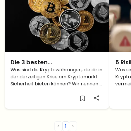
Die 3 besten
5 Ris
Kryptowährungen in der Krise
Was sind die Kryptowährungen, die dir in
Kryp
Was si
der derzeitigen Krise am Kryptomarkt
Krypto
– In welche Coins lohnt es sich
kenne
Sicherheit bieten können? Wir nennen 3
vermei
jetzt, zu investieren?
inves
Coins.
bekann
<
1
>