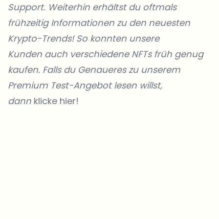
Support. Weiterhin erhältst du oftmals
frühzeitig Informationen zu den neuesten
Krypto-Trends! So konnten unsere
Kunden
auch verschiedene NFTs früh genug
kaufen. Falls du Genaueres zu unserem
Premium Test-Angebot lesen willst,
dann
klicke hier!
Welche Themen sollen wir vertiefen?
Wähle aus, was dich aktuell beschäftigt. Deine Auswahl fließt direkt
in unsere Themenplanung ein.
Crypto-News, die wirklich Mehrwert bringen.
Wöchentlich. 60 Sekunden Lesezeit. Sorgfältig kuratiert von unserer