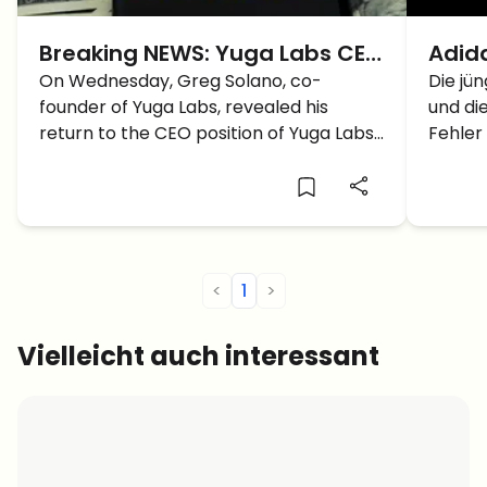
Breaking NEWS: Yuga Labs CEO
Adida
Position Reclaimed by Greg
On Wednesday, Greg Solano, co-
Fehl
Die jün
founder of Yuga Labs, revealed his
und di
Solano Aka Crypto Garga
Stra
return to the CEO position of Yuga Labs.
Fehler
Let's take a look.
berich
<
1
>
Vielleicht auch interessant