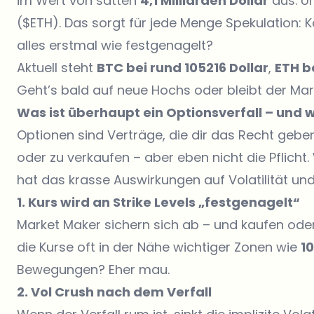
im Wert von satten
4,1 Milliarden Dollar
aus. U
($ETH). Das sorgt für jede Menge Spekulation: 
alles erstmal wie festgenagelt?
Aktuell steht
BTC bei rund 105216 Dollar
,
ETH b
Geht’s bald auf neue Hochs oder bleibt der Ma
Was ist überhaupt ein Optionsverfall – und 
Optionen sind Verträge, die dir das Recht geb
oder zu verkaufen – aber eben nicht die Pflicht.
hat das krasse Auswirkungen auf Volatilität und
1. Kurs wird an Strike Levels „festgenagelt“
Market Maker sichern sich ab – und kaufen ode
die Kurse oft in der Nähe wichtiger Zonen wie
1
Bewegungen? Eher mau.
2. Vol Crush nach dem Verfall