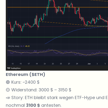
Ethereum ($ETH)
🟢 Kurs: ~2400 $
🟡 Widerstand: 3000 $ – 3150 $
📣 Story: ETH bleibt stark wegen ETF-Hype und
nochmal
3100 $
antesten.