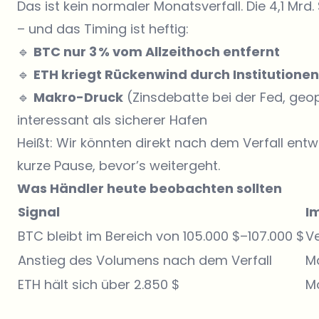
Das ist kein normaler Monatsverfall. Die 4,1 Mr
– und das Timing ist heftig:
🔹
BTC nur 3 % vom Allzeithoch entfernt
🔹
ETH kriegt Rückenwind durch Institutionen
🔹
Makro-Druck
(Zinsdebatte bei der Fed, geo
interessant als sicherer Hafen
Heißt: Wir könnten direkt nach dem Verfall ent
kurze Pause, bevor’s weitergeht.
Was Händler heute beobachten sollten
Signal
I
BTC bleibt im Bereich von 105.000 $–107.000 $
Ve
Anstieg des Volumens nach dem Verfall
Ma
ETH hält sich über 2.850 $
Mö