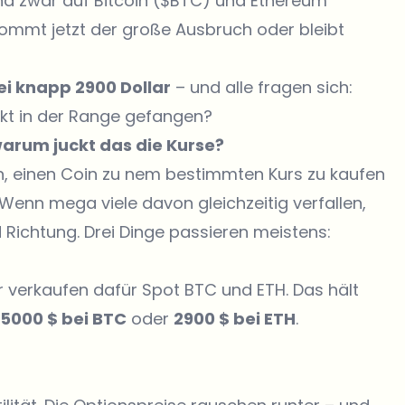
nd zwar auf Bitcoin ($BTC) und Ethereum
Kommt jetzt der große Ausbruch oder bleibt
ei knapp 2900 Dollar
– und alle fragen sich:
rkt in der Range gefangen?
warum juckt das die Kurse?
en, einen Coin zu nem bestimmten Kurs zu kaufen
 Wenn mega viele davon gleichzeitig verfallen,
 Richtung. Drei Dinge passieren meistens:
r verkaufen dafür Spot
BTC
und
ETH
. Das hält
05000 $ bei BTC
oder
2900 $ bei ETH
.