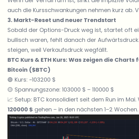
Wenn der Verfall rum ist, sinkt die implizite Vol
auch die Kursschwankungen nehmen kurz ab. Vi
3. Markt-Reset und neuer Trendstart
Sobald der Options-Druck weg ist, startet oft 
bullisch waren, fehlt danach der Aufwärtsdruck
steigen, weil Verkaufsdruck wegfällt.
BTC Kurs & ETH Kurs: Was zeigen die Charts f
Bitcoin ($BTC)
🟢 Kurs: ~103200 $
🟡 Spannungszone: 103000 $ – 110000 $
📈 Setup: BTC konsolidiert seit dem Run im Mai. 
120000 $
gehen – in den nächsten 1–2 Wochen.