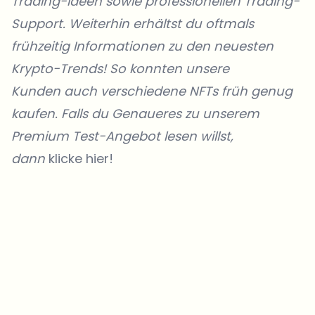
Trading-Ideen sowie professionellen Trading-
Support. Weiterhin erhältst du oftmals
frühzeitig Informationen zu den neuesten
Krypto-Trends! So konnten unsere
Kunden
auch verschiedene NFTs früh genug
kaufen. Falls du Genaueres zu unserem
Premium Test-Angebot lesen willst,
dann
klicke hier!
Welche Themen sollen wir vertiefen?
Wähle aus, was dich aktuell beschäftigt. Deine Auswahl fließt direkt
in unsere Themenplanung ein.
Crypto-News, die wirklich Mehrwert bringen.