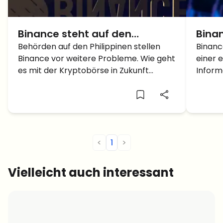
Binance steht auf den
Bina
Philippinen vor Problemen
Behörden auf den Philippinen stellen
Phili
Binanc
Binance vor weitere Probleme. Wie geht
einer 
es mit der Kryptobörse in Zukunft
Inform
weiter?
Behörd
<
1
>
Vielleicht auch interessant