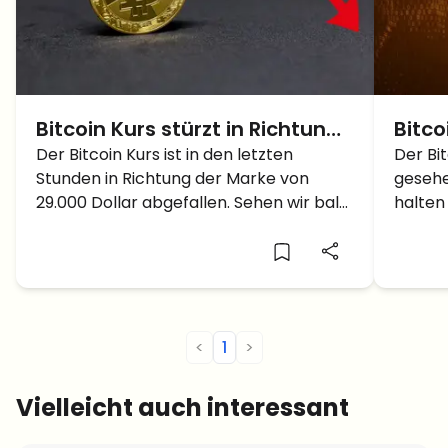
Bitcoin Kurs stürzt in Richtung
Bitco
29.000 Dollar – Kommt der
Der Bitcoin Kurs ist in den letzten
Dolla
Der Bi
Stunden in Richtung der Marke von
gesehe
Crash auf 20.000 Dollar?
über 
29.000 Dollar abgefallen. Sehen wir bald
halten
einen Bitcoin Crash?
weiter
<
1
>
Vielleicht auch interessant