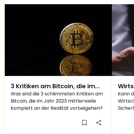
3 Kritiken am Bitcoin, die im
Wirts
Jahr 2023 komplett an der
Was sind die 3 schlimmsten Kritiken am
der B
Kann d
Bitcoin, die im Jahr 2023 mittlerweile
Wirtsc
Realität vorbeigehen
komplett an der Realität vorbeigehen?
Sicher
Annahm