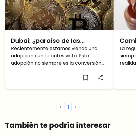
Dubai: ¿paraíso de las
Camb
criptomonedas?
Recientemente estamos viendo una
las 
La reg
adopción nunca antes vista. Esta
siempr
adopción no siempre es la conversión
realid
de Bitcoin en moneda de curso legal de
cripto
un
práct
<
1
>
También te podría interesar