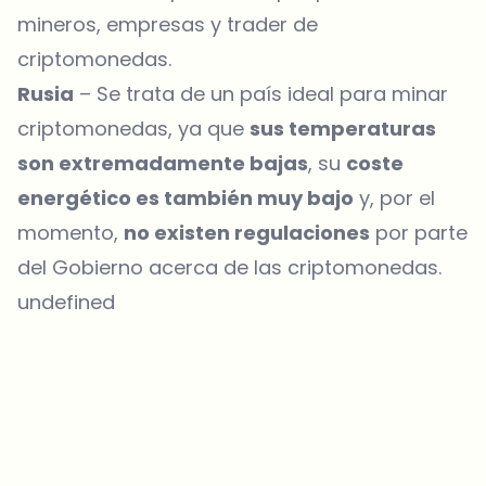
mineros, empresas y trader de
criptomonedas.
Rusia
– Se trata de un país ideal para minar
criptomonedas, ya que
sus temperaturas
son extremadamente bajas
, su
coste
energético es también muy bajo
y, por el
momento,
no existen regulaciones
por parte
del Gobierno acerca de las criptomonedas.
undefined
¿Sobre qué temas deberíamos profundizar?
Selecciona lo que de verdad te interesa. Tus elecciones se
incorporan directamente en nuestra planificación editorial.