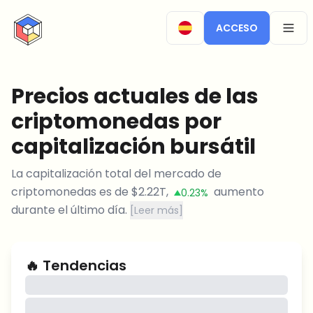
CryptoTicker
ACCESO
OPEN
Precios actuales de las
criptomonedas por
capitalización bursátil
La capitalización total del mercado de
criptomonedas es de
$
2.22T
,
aumento
0.23%
durante el último día.
[
Leer más
]
🔥
Tendencias