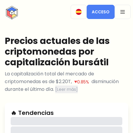
CryptoTicker
ACCESO
OPEN
Precios actuales de las
criptomonedas por
capitalización bursátil
La capitalización total del mercado de
criptomonedas es de
$
2.20T
,
disminución
0.85%
durante el último día.
[
Leer más
]
🔥
Tendencias