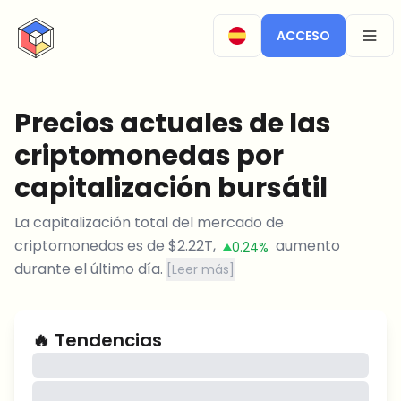
CryptoTicker
ACCESO
OPEN
Precios actuales de las
criptomonedas por
capitalización bursátil
La capitalización total del mercado de
criptomonedas es de
$
2.22T
,
aumento
0.24%
durante el último día.
[
Leer más
]
🔥
Tendencias