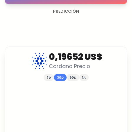
PREDICCIÓN
0,19652 US$
Cardano
Precio
7D
30D
90D
1A