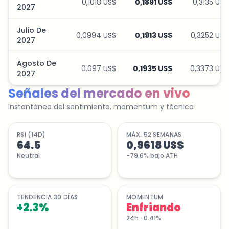
0,1018 US$
0,1891 US$
0,3135 US$
2027
Julio De
0,0994 US$
0,1913 US$
0,3252 US$
2027
Agosto De
0,097 US$
0,1935 US$
0,3373 US$
2027
Señales del mercado en vivo
Instantánea del sentimiento, momentum y técnica
RSI (14D)
MÁX. 52 SEMANAS
64.5
0,9618 US$
Neutral
-79.6% bajo ATH
TENDENCIA 30 DÍAS
MOMENTUM
+
2.3
%
Enfriando
24h -0.41%