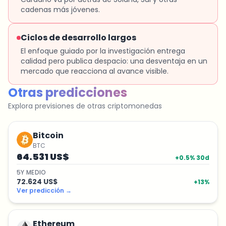
cadenas más jóvenes.
Ciclos de desarrollo largos
El enfoque guiado por la investigación entrega
calidad pero publica despacio: una desventaja en un
mercado que reacciona al avance visible.
Otras predicciones
Explora previsiones de otras criptomonedas
Bitcoin
BTC
64.531 US$
+
0.5
% 30d
5
Y
MEDIO
72.624 US$
+
13
%
Ver predicción
→
Ethereum