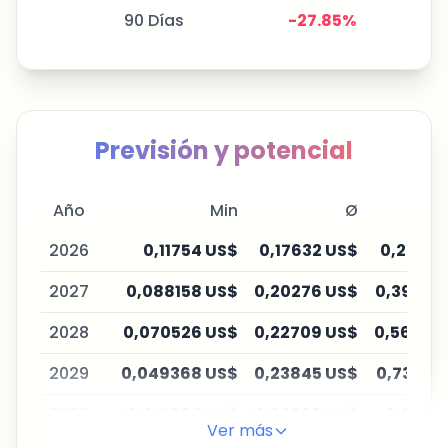
90 Días
-27.85
%
Previsión y potencial
Año
Min
Ø
2026
0,11754 US$
0,17632 US$
0,25183
2027
0,088158 US$
0,20276 US$
0,39033
2028
0,070526 US$
0,22709 US$
0,56598
2029
0,049368 US$
0,23845 US$
0,73578
2030
0,041963 US$
0,26229 US$
0,9933
Ver más