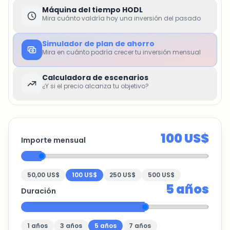
Máquina del tiempo HODL
Mira cuánto valdría hoy una inversión del pasado
Simulador de plan de ahorro
Mira en cuánto podría crecer tu inversión mensual
Calculadora de escenarios
¿Y si el precio alcanza tu objetivo?
100 US$
Importe mensual
50,00 US$
100 US$
250 US$
500 US$
5
años
Duración
1
años
3
años
5
años
7
años