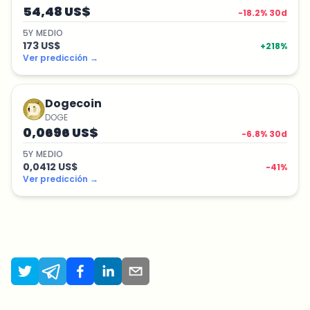
54,48 US$
-18.2
% 30d
5
Y
MEDIO
173 US$
+
218
%
Ver predicción
→
Dogecoin
DOGE
0,0696 US$
-6.8
% 30d
5
Y
MEDIO
0,0412 US$
-41
%
Ver predicción
→