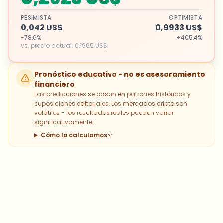
PESIMISTA
OPTIMISTA
0,042 US$
0,9933 US$
-78,6%
+405,4%
vs. precio actual
:
0,1965 US$
Pronóstico educativo - no es asesoramiento
financiero
Las predicciones se basan en patrones históricos y
suposiciones editoriales. Los mercados cripto son
volátiles - los resultados reales pueden variar
significativamente.
Cómo lo calculamos
¿Sobre qué temas deberíamos
profundizar?
Selecciona lo que de verdad te interesa. Tus
elecciones se incorporan directamente en nuestra
planificación editorial.