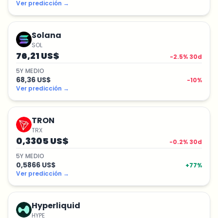
Ver predicción
→
Solana
SOL
76,21 US$
-2.5
% 30d
5
Y
MEDIO
68,36 US$
-10
%
Ver predicción
→
TRON
TRX
0,3305 US$
-0.2
% 30d
5
Y
MEDIO
0,5866 US$
+
77
%
Ver predicción
→
Hyperliquid
HYPE