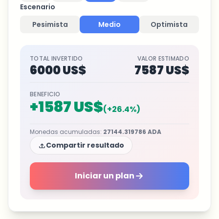
Escenario
Pesimista
Medio
Optimista
TOTAL INVERTIDO
VALOR ESTIMADO
6000 US$
7587 US$
BENEFICIO
+
1587 US$
(
+
26.4
%)
Monedas acumuladas
:
27144.319786
ADA
Compartir resultado
Iniciar un plan