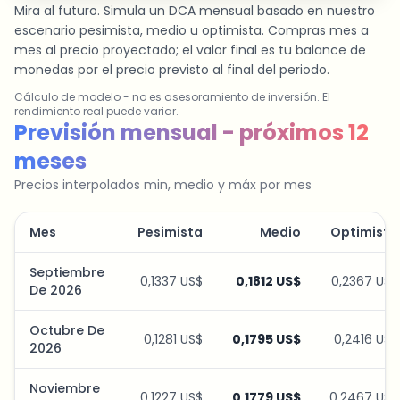
Mira al futuro. Simula un DCA mensual basado en nuestro
escenario pesimista, medio u optimista. Compras mes a
mes al precio proyectado; el valor final es tu balance de
monedas por el precio previsto al final del periodo.
Cálculo de modelo - no es asesoramiento de inversión. El
rendimiento real puede variar.
Simulador de plan de ahorro
Previsión mensual - próximos 12
meses
Precios interpolados min, medio y máx por mes
Mes
Pesimista
Medio
Optimista
Septiembre
0,1337 US$
0,1812 US$
0,2367 US$
De 2026
Octubre De
0,1281 US$
0,1795 US$
0,2416 US$
2026
Noviembre
0,1227 US$
0,1779 US$
0,2467 US$