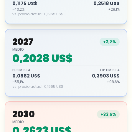
0,1175 US$
0,2518 US$
-40,2%
+28,1%
vs. precio actual
:
0,1965 US$
2027
+3,2%
MEDIO
0,2028 US$
PESIMISTA
OPTIMISTA
0,0882 US$
0,3903 US$
-55,1%
+98,6%
vs. precio actual
:
0,1965 US$
2030
+33,5%
MEDIO
0,2623 US$