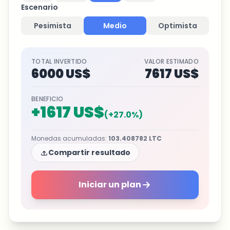
Escenario
Pesimista
Medio
Optimista
TOTAL INVERTIDO
VALOR ESTIMADO
6000 US$
7617 US$
BENEFICIO
+
1617 US$
(
+
27.0
%)
Monedas acumuladas
:
103.408782
LTC
Compartir resultado
Iniciar un plan