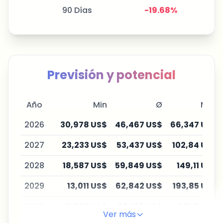
90 Días
-19.68
%
Previsión y potencial
Año
Min
Ø
Máx
2026
30,978 US$
46,467 US$
66,347 US$
2027
23,233 US$
53,437 US$
102,84 US$
2028
18,587 US$
59,849 US$
149,11 US$
2029
13,011 US$
62,842 US$
193,85 US$
2030
11,059 US$
69,126 US$
261,7 US$
Ver más