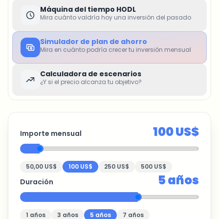
Máquina del tiempo HODL
Mira cuánto valdría hoy una inversión del pasado
Simulador de plan de ahorro
Mira en cuánto podría crecer tu inversión mensual
Calculadora de escenarios
¿Y si el precio alcanza tu objetivo?
100 US$
Importe mensual
50,00 US$
100 US$
250 US$
500 US$
5
años
Duración
1
años
3
años
5
años
7
años