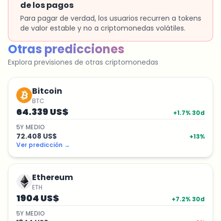
de los pagos
Para pagar de verdad, los usuarios recurren a tokens
de valor estable y no a criptomonedas volátiles.
Otras predicciones
Explora previsiones de otras criptomonedas
Bitcoin
BTC
64.339 US$
+
1.7
% 30d
5
Y
MEDIO
72.408 US$
+
13
%
Ver predicción
→
Ethereum
ETH
1904 US$
+
7.2
% 30d
5
Y
MEDIO