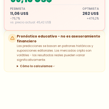
PESIMISTA
OPTIMISTA
11,06 US$
262 US$
-75,7%
+476,2%
vs. precio actual
:
45,42 US$
Pronóstico educativo - no es asesoramiento
financiero
Las predicciones se basan en patrones históricos y
suposiciones editoriales. Los mercados cripto son
volátiles - los resultados reales pueden variar
significativamente.
Cómo lo calculamos
¿Sobre qué temas deberíamos
profundizar?
Selecciona lo que de verdad te interesa. Tus
elecciones se incorporan directamente en nuestra
planificación editorial.