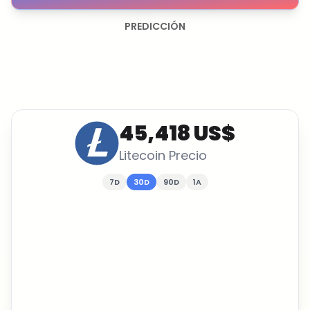
PREDICCIÓN
45,418 US$
Litecoin
Precio
7D
30D
90D
1A