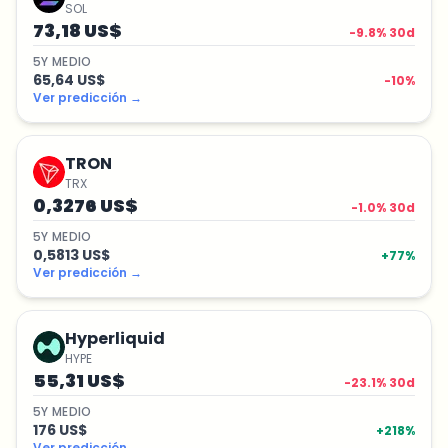
SOL
73,18 US$
-9.8
% 30d
5
Y
MEDIO
65,64 US$
-10
%
Ver predicción
→
TRON
TRX
0,3276 US$
-1.0
% 30d
5
Y
MEDIO
0,5813 US$
+
77
%
Ver predicción
→
Hyperliquid
HYPE
55,31 US$
-23.1
% 30d
5
Y
MEDIO
176 US$
+
218
%
Ver predicción
→