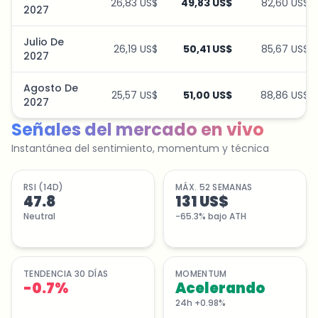
26,83 US$
49,83 US$
82,60 US$
2027
Julio De
26,19 US$
50,41 US$
85,67 US$
2027
Agosto De
25,57 US$
51,00 US$
88,86 US$
2027
Señales del mercado en vivo
Instantánea del sentimiento, momentum y técnica
RSI (14D)
MÁX. 52 SEMANAS
47.8
131 US$
Neutral
-65.3% bajo ATH
TENDENCIA 30 DÍAS
MOMENTUM
-0.7
%
Acelerando
24h +0.98%