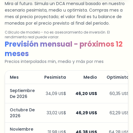
Mira al futuro. Simula un DCA mensual basado en nuestro
escenario pesimista, medio u optimista. Compras mes a
mes al precio proyectado; el valor final es tu balance de
monedas por el precio previsto al final del periodo.
Cálculo de modelo - no es asesoramiento de inversión. El
rendimiento real puede variar.
Simulador de plan de ahorro
Previsión mensual - próximos 12
meses
Precios interpolados min, medio y máx por mes
Mes
Pesimista
Medio
Optimista
Septiembre
34,09 US$
46,20 US$
60,35 US$
De 2026
Octubre De
33,02 US$
46,29 US$
62,29 US$
2026
Noviembre
31,98 US$
46,38 US$
64,28 US$