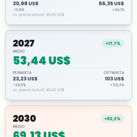
30,98 US$
66,35 US$
-31,8%
+46,1%
vs. precio actual
:
45,42 US$
2027
+17,7%
MEDIO
53,44 US$
PESIMISTA
OPTIMISTA
23,23 US$
103 US$
-48,8%
+126,4%
vs. precio actual
:
45,42 US$
2030
+52,2%
MEDIO
69,13 US$