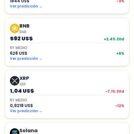
1844 US$
-3
%
Ver predicción
→
BNB
BNB
592 US$
+
2.4
% 30d
5
Y
MEDIO
628 US$
+
6
%
Ver predicción
→
XRP
XRP
1,04 US$
-7.1
% 30d
5
Y
MEDIO
0,9218 US$
-12
%
Ver predicción
→
Solana