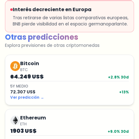
Interés decreciente en Europa
Tras retirarse de varias listas comparativas europeas,
BNB pierde visibilidad en el espacio germanoparlante.
Otras predicciones
Explora previsiones de otras criptomonedas
Bitcoin
BTC
64.249 US$
+
2.8
% 30d
5
Y
MEDIO
72.307 US$
+
13
%
Ver predicción
→
Ethereum
ETH
1903 US$
+
9.0
% 30d