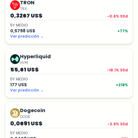
TRON
TRX
0,3267 US$
-0.6
% 30d
5
Y
MEDIO
0,5798 US$
+
77
%
Ver predicción
→
Hyperliquid
HYPE
55,61 US$
-18.1
% 30d
5
Y
MEDIO
177 US$
+
218
%
Ver predicción
→
Dogecoin
DOGE
0,0691 US$
-3.9
% 30d
5
Y
MEDIO