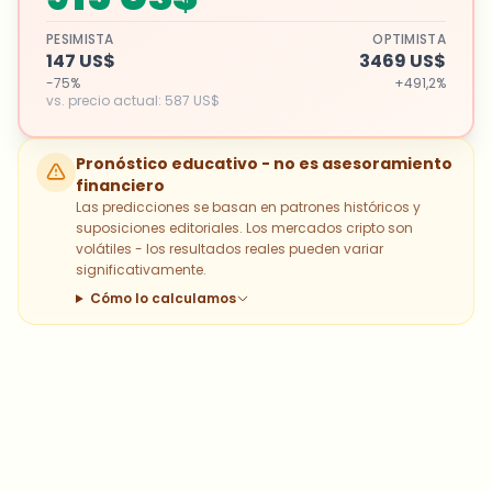
PESIMISTA
OPTIMISTA
147 US$
3469 US$
-75%
+491,2%
vs. precio actual
:
587 US$
Pronóstico educativo - no es asesoramiento
financiero
Las predicciones se basan en patrones históricos y
suposiciones editoriales. Los mercados cripto son
volátiles - los resultados reales pueden variar
significativamente.
Cómo lo calculamos
¿Sobre qué temas deberíamos
profundizar?
Selecciona lo que de verdad te interesa. Tus
elecciones se incorporan directamente en nuestra
planificación editorial.