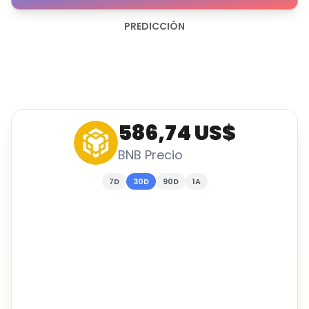
PREDICCIÓN
586,74 US$
BNB
Precio
7D
30D
90D
1A