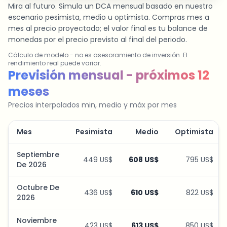
Mira al futuro. Simula un DCA mensual basado en nuestro
escenario pesimista, medio u optimista. Compras mes a
mes al precio proyectado; el valor final es tu balance de
monedas por el precio previsto al final del periodo.
Cálculo de modelo - no es asesoramiento de inversión. El
rendimiento real puede variar.
Simulador de plan de ahorro
Previsión mensual - próximos 12
meses
Precios interpolados min, medio y máx por mes
Mes
Pesimista
Medio
Optimista
Septiembre
449 US$
608 US$
795 US$
De 2026
Octubre De
436 US$
610 US$
822 US$
2026
Noviembre
423 US$
613 US$
850 US$