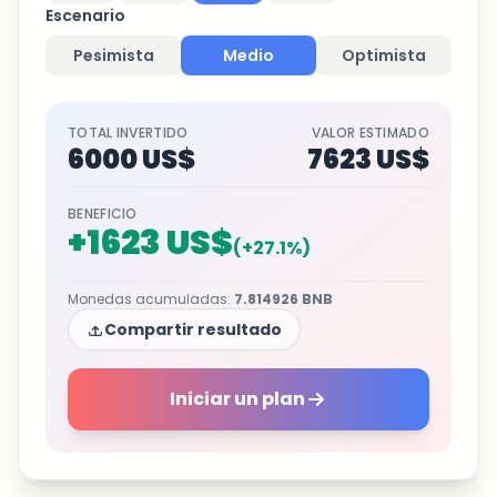
Escenario
Pesimista
Medio
Optimista
TOTAL INVERTIDO
VALOR ESTIMADO
6000 US$
7623 US$
BENEFICIO
+
1623 US$
(
+
27.1
%)
Monedas acumuladas
:
7.814926
BNB
Compartir resultado
Iniciar un plan