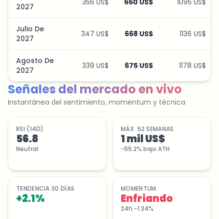
356 US$
660 US$
1095 US$
2027
Julio De
347 US$
668 US$
1136 US$
2027
Agosto De
339 US$
675 US$
1178 US$
2027
Señales del mercado en vivo
Instantánea del sentimiento, momentum y técnica
RSI (14D)
MÁX. 52 SEMANAS
56.8
1 mil US$
Neutral
-55.2% bajo ATH
TENDENCIA 30 DÍAS
MOMENTUM
+
2.1
%
Enfriando
24h -1.34%