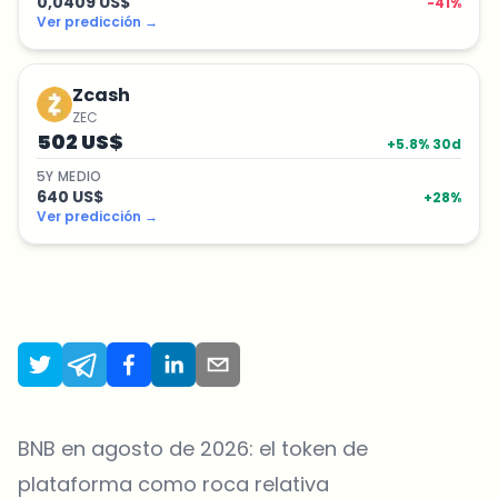
0,0409 US$
-41
%
Ver predicción
→
Zcash
ZEC
502 US$
+
5.8
% 30d
5
Y
MEDIO
640 US$
+
28
%
Ver predicción
→
BNB en agosto de 2026: el token de
plataforma como roca relativa