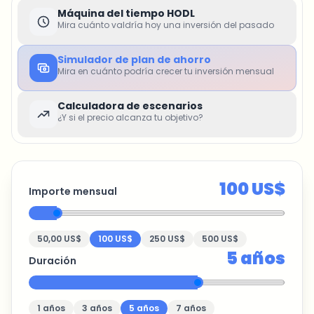
Máquina del tiempo HODL
Mira cuánto valdría hoy una inversión del pasado
Simulador de plan de ahorro
Mira en cuánto podría crecer tu inversión mensual
Calculadora de escenarios
¿Y si el precio alcanza tu objetivo?
100 US$
Importe mensual
50,00 US$
100 US$
250 US$
500 US$
5
años
Duración
1
años
3
años
5
años
7
años