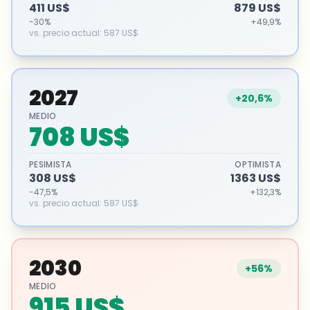
411 US$
879 US$
-30%
+49,9%
vs. precio actual
:
587 US$
2027
+20,6%
MEDIO
708 US$
PESIMISTA
OPTIMISTA
308 US$
1363 US$
-47,5%
+132,3%
vs. precio actual
:
587 US$
2030
+56%
MEDIO
915 US$