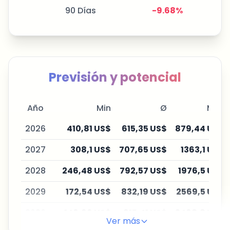
90 Días
-9.68
%
Previsión y potencial
Año
Min
Ø
Máx
2026
410,81 US$
615,35 US$
879,44 US$
2027
308,1 US$
707,65 US$
1363,1 US$
2028
246,48 US$
792,57 US$
1976,5 US$
2029
172,54 US$
832,19 US$
2569,5 US$
2030
146,66 US$
915,41 US$
3468,8 US$
Ver más