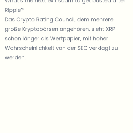
What’s the next exit scam to get busted after
Ripple?
Das Crypto Rating Council, dem mehrere
große Kryptobörsen angehören, sieht
XRP
schon länger als Wertpapier
, mit hoher
Wahrscheinlichkeit von der SEC verklagt zu
werden.
Welche Themen sollen wir vertiefen?
Wähle aus, was dich aktuell beschäftigt. Deine Auswahl fließt direkt
in unsere Themenplanung ein.
Crypto-News, die wirklich Mehrwert bringen.
Wöchentlich. 60 Sekunden Lesezeit. Sorgfältig kuratiert von unserer
Redaktion — kein Hype, keine Werbe-Mails, kein Spam.