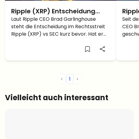
Ripple (XRP) Entscheidung
Rippl
steht nach CEO kurz bevor –
Laut Ripple CEO Brad Garlinghouse
versu
Seit d
steht die Entscheidung im Rechtsstreit
CEO Br
Übertriebener Optimismus
eini
Ripple (XRP) vs SEC kurz bevor. Hat er
geschw
oder Realität?
mit der Aussage recht?
in ein
und 5 
Darunt
hat sic
<
1
>
Vielleicht auch interessant