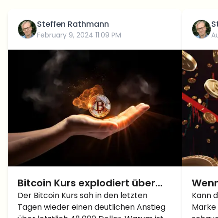
Steffen Rathmann
S
February 9, 2024 11:09 PM
A
Bitcoin Kurs explodiert über
Wenn 
48.000 Dollar – Folgen die
Der Bitcoin Kurs sah in den letzten
fällt
Kann d
Tagen wieder einen deutlichen Anstieg
Marke 
50.000 Dollar?
BTC w