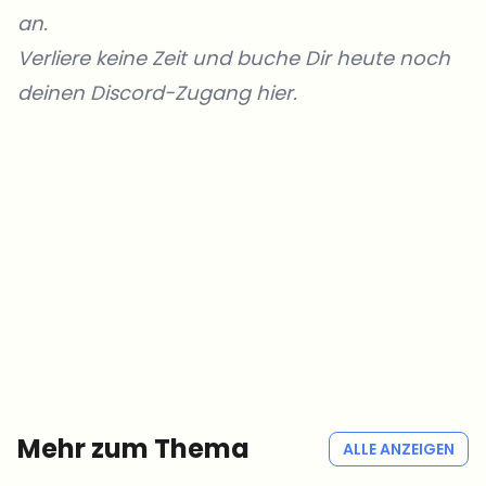
an.
Verliere keine Zeit und buche Dir heute noch
deinen Discord-Zugang hier.
Welche Themen sollen wir vertiefen?
Wähle aus, was dich aktuell beschäftigt. Deine Auswahl fließt direkt
in unsere Themenplanung ein.
Crypto-News, die wirklich Mehrwert bringen.
Wöchentlich. 60 Sekunden Lesezeit. Sorgfältig kuratiert von unserer
Redaktion — kein Hype, keine Werbe-Mails, kein Spam.
Kein Spam
Datenschutzerklärung
Mehr zum Thema
ALLE ANZEIGEN