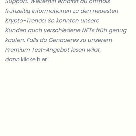
Support. Weiterhin erhältst du oftmals
frühzeitig Informationen zu den neuesten
Krypto-Trends! So konnten unsere
Kunden
auch verschiedene NFTs früh genug
kaufen. Falls du Genaueres zu unserem
Premium Test-Angebot lesen willst,
dann
klicke hier!
Welche Themen sollen wir vertiefen?
Wähle aus, was dich aktuell beschäftigt. Deine Auswahl fließt direkt
in unsere Themenplanung ein.
Crypto-News, die wirklich Mehrwert bringen.
Wöchentlich. 60 Sekunden Lesezeit. Sorgfältig kuratiert von unserer
Redaktion — kein Hype, keine Werbe-Mails, kein Spam.