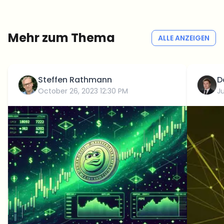
Kein Spam
Datenschutzerklärung
Mehr zum Thema
ALLE ANZEIGEN
Steffen Rathmann
D
October 26, 2023 12:30 PM
J