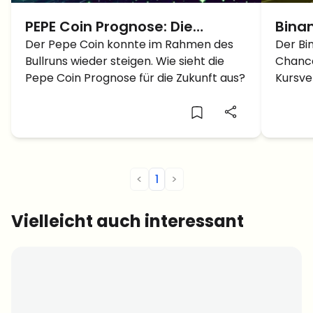
PEPE Coin Prognose: Die
Bina
Zukunft des Memecoins
Der Pepe Coin konnte im Rahmen des
ist d
Der Bi
Bullruns wieder steigen. Wie sieht die
Chance
enthüllt
BNB 
Pepe Coin Prognose für die Zukunft aus?
Kursver
schaff
<
1
>
Vielleicht auch interessant