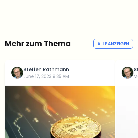
Crypto-News, die wirklich Mehrwert bringen.
Wöchentlich. 60 Sekunden Lesezeit. Sorgfältig kuratiert von unserer
Redaktion — kein Hype, keine Werbe-Mails, kein Spam.
Kein Spam
Datenschutzerklärung
Mehr zum Thema
ALLE ANZEIGEN
Steffen Rathmann
S
June 17, 2023 9:35 AM
M