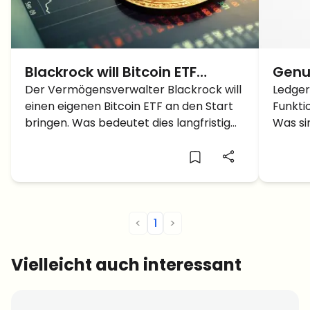
Blackrock will Bitcoin ETF
Genu
beantragen – Bitcoin Kurs
Der Vermögensverwalter Blackrock will
die b
Ledger
einen eigenen Bitcoin ETF an den Start
Funkti
steigt stark an
den 
bringen. Was bedeutet dies langfristig
Was si
für den Bitcoin Kurs?
altern
<
1
>
Vielleicht auch interessant