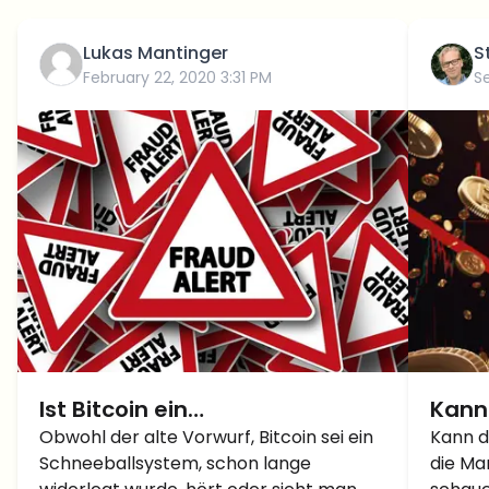
Lukas Mantinger
S
February 22, 2020 3:31 PM
S
Ist Bitcoin ein
Kann 
Schneeballsystem?
Obwohl der alte Vorwurf, Bitcoin sei ein
einma
Kann d
Schneeballsystem, schon lange
die Ma
zurüc