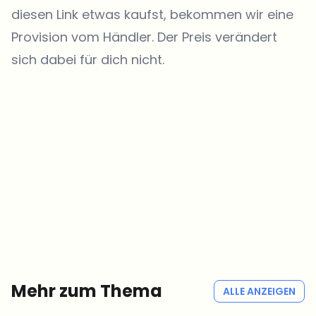
diesen Link etwas kaufst, bekommen wir eine
Provision vom Händler. Der Preis verändert
sich dabei für dich nicht.
Welche Themen sollen wir vertiefen?
Wähle aus, was dich aktuell beschäftigt. Deine Auswahl fließt direkt
in unsere Themenplanung ein.
Crypto-News, die wirklich Mehrwert bringen.
Wöchentlich. 60 Sekunden Lesezeit. Sorgfältig kuratiert von unserer
Redaktion — kein Hype, keine Werbe-Mails, kein Spam.
Kein Spam
Datenschutzerklärung
Mehr zum Thema
ALLE ANZEIGEN