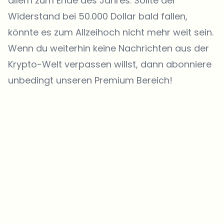
allem zum Ende des Jahres. Sollte der
Widerstand bei 50.000 Dollar bald fallen,
könnte es zum Allzeihoch nicht mehr weit sein.
Wenn du weiterhin keine Nachrichten aus der
Krypto-Welt verpassen willst, dann abonniere
unbedingt unseren Premium Bereich!
Welche Themen sollen wir vertiefen?
Wähle aus, was dich aktuell beschäftigt. Deine Auswahl fließt direkt
in unsere Themenplanung ein.
Crypto-News, die wirklich Mehrwert bringen.
Wöchentlich. 60 Sekunden Lesezeit. Sorgfältig kuratiert von unserer
Redaktion — kein Hype, keine Werbe-Mails, kein Spam.