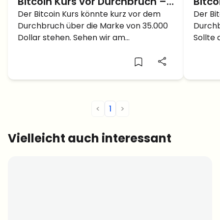
Bitcoin Kurs vor Durchbruch –
Bitco
Kann der BTC auf 35.000 Dollar
Der Bitcoin Kurs könnte kurz vor dem
bevor
Der Bi
Durchbruch über die Marke von 35.000
Durchb
am Wochenende steigen?
Kurs
Dollar stehen. Sehen wir am
Sollte 
Wochenende den Bullrun?
massive
<
1
>
Vielleicht auch interessant