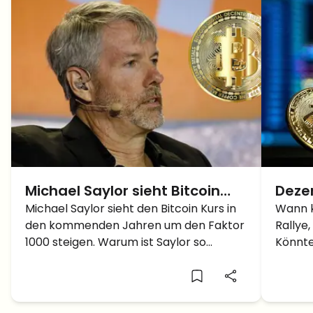
Michael Saylor sieht Bitcoin
Deze
Kurs um den Faktor 1000
Michael Saylor sieht den Bitcoin Kurs in
im F
Wann k
den kommenden Jahren um den Faktor
Rallye
steigen
die g
1000 steigen. Warum ist Saylor so
Könnte
optimistisch?
sein?