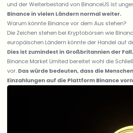
und der Weiterbestand von BinanceUS ist unge
Binance in vielen Ländern normal weiter.
Warum könnte Binance vor dem Aus stehen?
Die Zeichen stehen bei Kryptobörsen wie Binance
europäischen Ländern könnte der Handel auf de
Dies ist zumindest in Großbritannien der Fall
Binance Market Limited bereitet wohl die Schli
vor.
Das würde bedeuten, dass die Menschen 
Einzahlungen auf die Plattform Binance vo