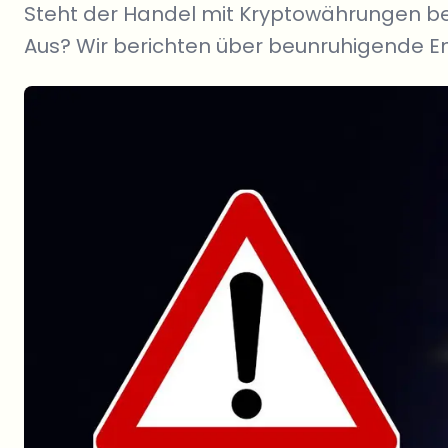
Steht der Handel mit Kryptowährungen be
Aus? Wir berichten über beunruhigende E