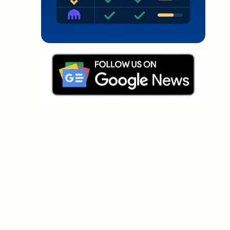
Welche Themen sollen wir vertiefen?
Wähle aus, was dich aktuell beschäftigt. Deine
Auswahl fließt direkt in unsere Themenplanung ein.
Crypto-News, die wirklich Mehrwert
bringen.