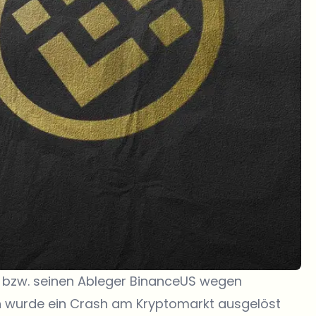
e bzw. seinen Ableger BinanceUS wegen
h wurde ein Crash am Kryptomarkt ausgelöst