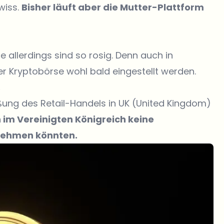
wiss.
Bisher läuft aber die Mutter-Plattform
 allerdings sind so rosig. Denn auch in
r Kryptobörse wohl bald eingestellt werden.
.
eßung des Retail-Handels in UK (United Kingdom)
im Vereinigten Königreich keine
rnehmen könnten.