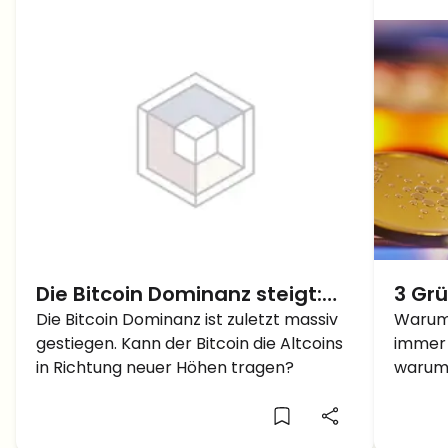
Die Bitcoin Dominanz steigt:
3 Grü
Wird er die Altcoins mitziehen?
Die Bitcoin Dominanz ist zuletzt massiv
Domi
Warum 
gestiegen. Kann der Bitcoin die Altcoins
immer 
in Richtung neuer Höhen tragen?
warum 
als die